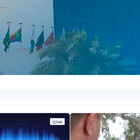
مبتدئ