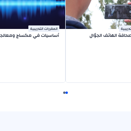
دريبية
المقررات التدريبية
افة الهاتف الجوّال
أساسيات في مكساج ومعالجة